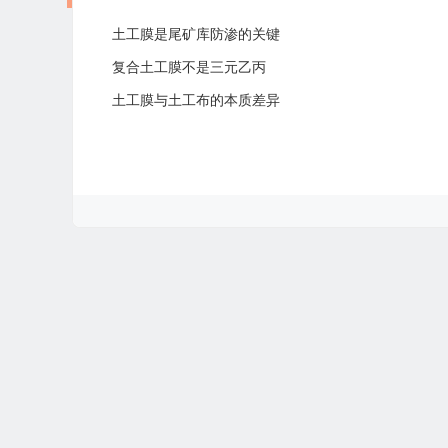
土工膜是尾矿库防渗的关键
复合土工膜不是三元乙丙
土工膜与土工布的本质差异