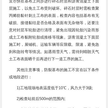
宜尽快在基布上同步进行碎石封层和沥青混凝土下面
层施工，以免土工布受到破坏。碎石封层时需检查聚
丙烯纺黏针刺土工布的表面，检查内容包括基布有无
破损、接缝黏结是否合格及表面有无杂物等，还要注
意对封层车轮胎进行清理，避免出现因轮胎污染而形
成土工布黏附轮胎或推移等现象。沥青混凝土下面层
施工时，展铺机、运输车辆等应限载、限速，避免急
刹和急转弯等情况。如遇雨雪天气，需待到晴朗天气
土工布表面晒干后再进行下一道工序的施工。
其他注意事项，防裂基布的施工不宜在以下条件
或地段进行：
1)工地现场地表温度低于10℃，风力大于3级;
2)检查站前后500m的范围内;